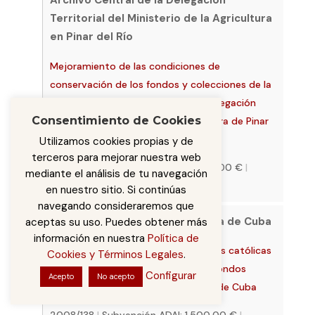
Archivo Central de la Delegación
Territorial del Ministerio de la Agricultura
en Pinar del Río
Mejoramiento de las condiciones de
conservación de los fondos y colecciones de la
Sección de Archivo Central de la Delegación
Consentimiento de Cookies
Territorial del Ministerio de Agricultura de Pinar
del Río
Utilizamos cookies propias y de
terceros para mejorar nuestra web
2008/149
|
Subvención ADAI: 2.000,00 €
|
mediante el análisis de tu navegación
Aprobado, Finalizado
en nuestro sitio. Si continúas
navegando consideraremos que
Archivo Nacional de la República de Cuba
aceptas su uso. Puedes obtener más
información en nuestra
Política de
Guía temática sobre las instituciones católicas
Cookies y Términos Legales
.
coloniales en Cuba a través de los fondos
Configurar
Acepto
No acepto
documentales del Archivo Nacional de Cuba
2008/138
|
Subvención ADAI: 1.500,00 €
|