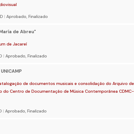
iovisual
SD
|
Aprobado, Finalizado
 María de Abreu"
um de Jacareí
SD
|
Aprobado, Finalizado
a UNICAMP
catalogaçâo de documentos musicais e consolidaçâo do Arquivo d
ervo do Centro de Documentaçâo de Música Contemporânea CDMC
SD
|
Aprobado, Finalizado