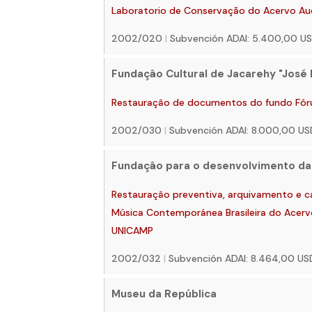
Laboratorio de Conservação do Acervo Aud
2002/020
|
Subvención ADAI: 5.400,00 U
Fundaçâo Cultural de Jacarehy "José
Restauraçâo de documentos do fundo Fór
2002/030
|
Subvención ADAI: 8.000,00 U
Fundaçâo para o desenvolvimento d
Restauraçâo preventiva, arquivamento e 
Música Contemporánea Brasileira do Ac
UNICAMP
2002/032
|
Subvención ADAI: 8.464,00 U
Museu da República