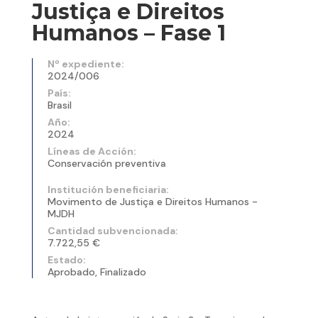
Justiça e Direitos
Humanos – Fase 1
Nº expediente:
2024/006
País:
Brasil
Año:
2024
Líneas de Acción:
Conservación preventiva
Institución beneficiaria:
Movimento de Justiça e Direitos Humanos -
MJDH
Cantidad subvencionada:
7.722,55 €
Estado:
Aprobado, Finalizado