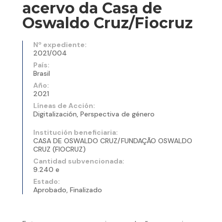
acervo da Casa de
Oswaldo Cruz/Fiocruz
Nº expediente:
2021/004
País:
Brasil
Año:
2021
Líneas de Acción:
Digitalización, Perspectiva de género
Institución beneficiaria:
CASA DE OSWALDO CRUZ/FUNDAÇÃO OSWALDO
CRUZ (FIOCRUZ)
Cantidad subvencionada:
9.240 e
Estado:
Aprobado, Finalizado