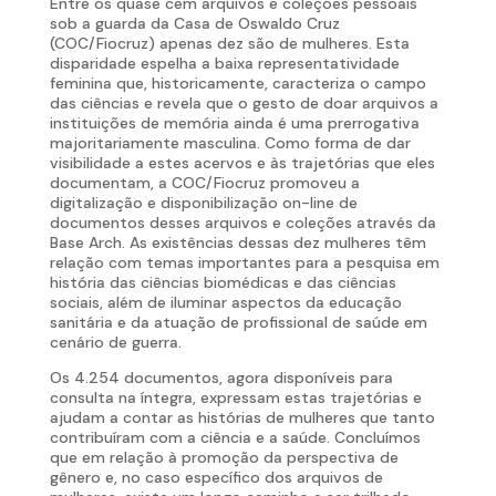
Entre os quase cem arquivos e coleções pessoais
sob a guarda da Casa de Oswaldo Cruz
(COC/Fiocruz) apenas dez são de mulheres. Esta
disparidade espelha a baixa representatividade
feminina que, historicamente, caracteriza o campo
das ciências e revela que o gesto de doar arquivos a
instituições de memória ainda é uma prerrogativa
majoritariamente masculina. Como forma de dar
visibilidade a estes acervos e às trajetórias que eles
documentam, a COC/Fiocruz promoveu a
digitalização e disponibilização on-line de
documentos desses arquivos e coleções através da
Base Arch. As existências dessas dez mulheres têm
relação com temas importantes para a pesquisa em
história das ciências biomédicas e das ciências
sociais, além de iluminar aspectos da educação
sanitária e da atuação de profissional de saúde em
cenário de guerra.
Os 4.254 documentos, agora disponíveis para
consulta na íntegra, expressam estas trajetórias e
ajudam a contar as histórias de mulheres que tanto
contribuíram com a ciência e a saúde. Concluímos
que em relação à promoção da perspectiva de
gênero e, no caso específico dos arquivos de