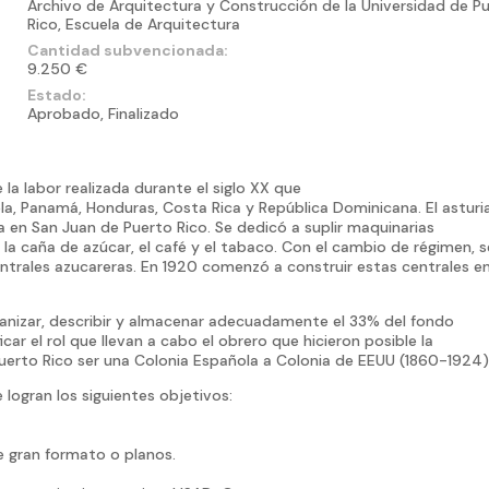
Archivo de Arquitectura y Construcción de la Universidad de P
Rico, Escuela de Arquitectura
Cantidad subvencionada:
9.250 €
Estado:
Aprobado, Finalizado
a labor realizada durante el siglo XX que
la, Panamá, Honduras, Costa Rica y República Dominicana. El astur
 en San Juan de Puerto Rico. Se dedicó a suplir maquinarias
 la caña de azúcar, el café y el tabaco. Con el cambio de régimen, s
entrales azucareras. En 1920 comenzó a construir estas centrales e
rganizar, describir y almacenar adecuadamente el 33% del fondo
ar el rol que llevan a cabo el obrero que hicieron posible la
 Puerto Rico ser una Colonia Española a Colonia de EEUU (1860-1924)
logran los siguientes objetivos:
e gran formato o planos.