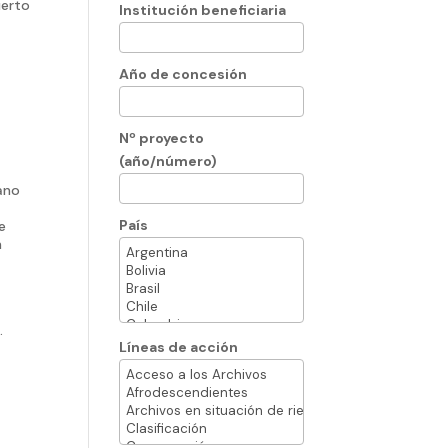
uerto
Institución beneficiaria
Año de concesión
Nº proyecto
(año/número)
iano
País
e
n
.
Líneas de acción