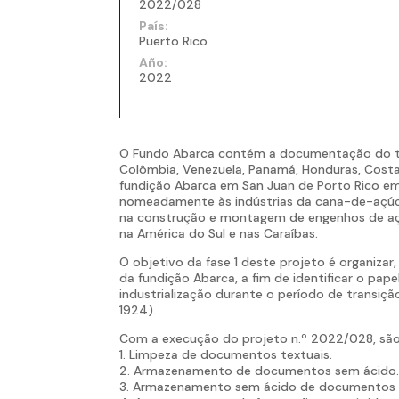
2022/028
País:
Puerto Rico
Año:
2022
O Fundo Abarca contém a documentação do tra
Colômbia, Venezuela, Panamá, Honduras, Costa
fundição Abarca em San Juan de Porto Rico em
nomeadamente às indústrias da cana-de-açúca
na construção e montagem de engenhos de açúc
na América do Sul e nas Caraíbas.
O objetivo da fase 1 deste projeto é organi
da fundição Abarca, a fim de identificar o pa
industrialização durante o período de transiç
1924).
Com a execução do projeto n.º 2022/028, são
1. Limpeza de documentos textuais.
2. Armazenamento de documentos sem ácido
3. Armazenamento sem ácido de documentos d