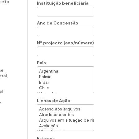
uerto
Instituição beneficiária
Ano de Concessão
Nº projecto (ano/número)
País
se
ral,
al
Linhas de Ação
-
Estados