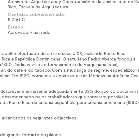
Archivo de Arquitectura y Construcción de la Universidad de P
Rico, Escuela de Arquitectura
Cantidad subvencionada:
9.250 €
Estado:
Aprovado, Finalizado
balho efectuado durante o século XX, incluindo Porto Rico,
 Rica e República Dominicana. O asturiano Pedro Abarca fundou a
 1850. Dedicava-se ao fornecimento de maquinaria local,
r, do café e do tabaco. Com a mudança de regime, especializou-
ar. Em 1920, começou a construir estas fábricas na América Cent
zar, descrever e armazenar adequadamente 33% do acervo document
pel desempenhado pelos trabalhadores que tornaram possível a
ão de Porto Rico de colónia espanhola para colónia americana (1860
 alcançados os seguintes objectivos
.
e grande formato ou planos.