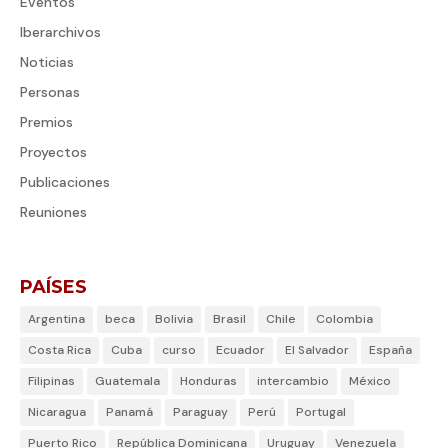
Eventos
Iberarchivos
Noticias
Personas
Premios
Proyectos
Publicaciones
Reuniones
PAÍSES
Argentina
beca
Bolivia
Brasil
Chile
Colombia
Costa Rica
Cuba
curso
Ecuador
El Salvador
España
Filipinas
Guatemala
Honduras
intercambio
México
Nicaragua
Panamá
Paraguay
Perú
Portugal
Puerto Rico
República Dominicana
Uruguay
Venezuela