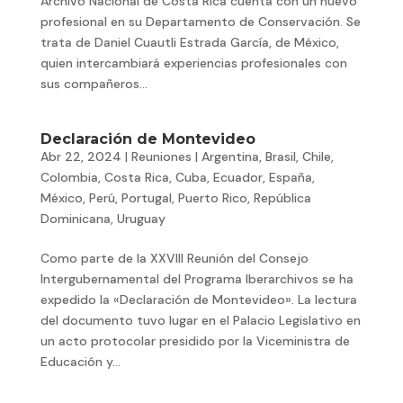
Archivo Nacional de Costa Rica cuenta con un nuevo
profesional en su Departamento de Conservación. Se
trata de Daniel Cuautli Estrada García, de México,
quien intercambiará experiencias profesionales con
sus compañeros...
Declaración de Montevideo
Abr 22, 2024
|
Reuniones
|
Argentina
,
Brasil
,
Chile
,
Colombia
,
Costa Rica
,
Cuba
,
Ecuador
,
España
,
México
,
Perú
,
Portugal
,
Puerto Rico
,
República
Dominicana
,
Uruguay
Como parte de la XXVIII Reunión del Consejo
Intergubernamental del Programa Iberarchivos se ha
expedido la «Declaración de Montevideo». La lectura
del documento tuvo lugar en el Palacio Legislativo en
un acto protocolar presidido por la Viceministra de
Educación y...