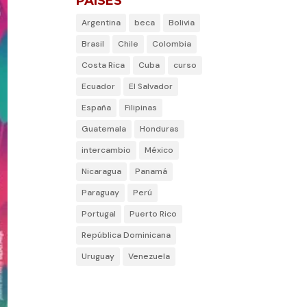
PAÍSES
Argentina
beca
Bolivia
Brasil
Chile
Colombia
Costa Rica
Cuba
curso
Ecuador
El Salvador
España
Filipinas
Guatemala
Honduras
intercambio
México
Nicaragua
Panamá
Paraguay
Perú
Portugal
Puerto Rico
República Dominicana
Uruguay
Venezuela