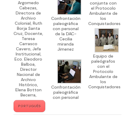
Argomedo
conjunta con
Cabezas,
el Protocolo
Directora de
Ambulante de
Archivo
Confrontación
los
Colonial, Ruth
paleográfica
Conquistadores
Borja Santa
con personal
Cruz, Docente,
de la DAC-
Teresa
Cecilia
Carrasco
miranda
Cavero, Jefa
Jimenez
Institucional,
Equipo de
Eco. Eleodoro
paleógrafos
Balboa,
con el
Director
Protocolo
Nacional de
Ambulante de
Archivo
los
Histórico,
Conquistadores
Confrontación
Elena Botton
paleográfica
Becerra,
con personal
PORTUGUÉS