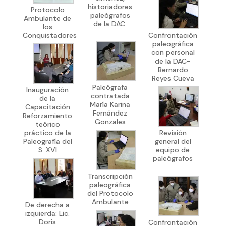
historiadores
Protocolo
paleógrafos
Ambulante de
de la DAC.
los
Conquistadores
Confrontación
paleográfica
con personal
de la DAC-
Bernardo
Reyes Cueva
Paleógrafa
Inauguración
contratada
de la
María Karina
Capacitación
Fernández
Reforzamiento
Gonzales
teórico
práctico de la
Revisión
Paleografía del
general del
S. XVI
equipo de
paleógrafos
Transcripción
paleográfica
del Protocolo
Ambulante
De derecha a
izquierda: Lic.
Doris
Confrontación