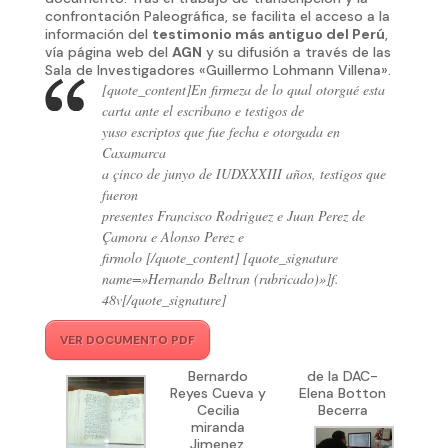
confrontación Paleográfica, se facilita el acceso a la
información del
testimonio más antiguo del Perú
,
vía página web del
AGN
y su difusión a través de las
Sala de Investigadores «Guillermo Lohmann Villena».
[quote_content]En firmeza de lo qual otorgué esta
carta ante el escribano e testigos de
yuso escriptos que fue fecha e otorgada en
Caxamarca
a çinco de junyo de IUDXXXIII años, testigos que
fueron
presentes Francisco Rodriguez e Juan Perez de
Çamora e Alonso Perez e
firmolo [/quote_content] [quote_signature
name=»Hernando Beltran (rubricado)»]f.
48v[/quote_signature]
VER DOCUMENTO PDF
Bernardo
de la DAC-
Reyes Cueva y
Elena Botton
Cecilia
Becerra
miranda
Jimenez,