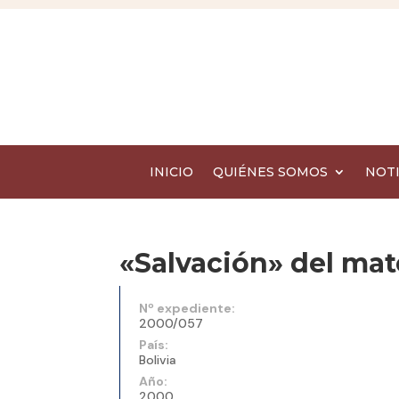
INICIO
QUIÉNES SOMOS
NOTI
«Salvación» del mate
Nº expediente:
2000/057
País:
Bolivia
Año:
2000