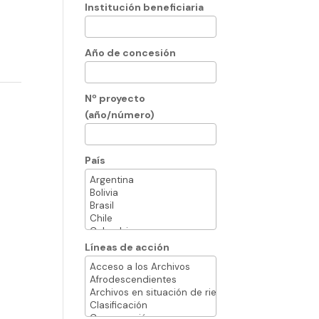
Institución beneficiaria
Año de concesión
Nº proyecto
(año/número)
País
Líneas de acción