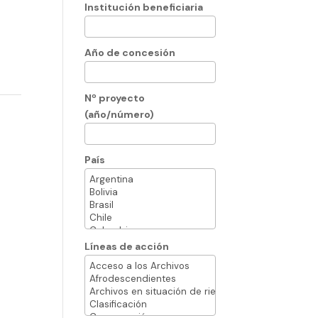
Institución beneficiaria
Año de concesión
Nº proyecto
(año/número)
País
Líneas de acción