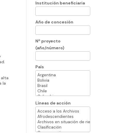
Institución beneficiaria
Año de concesión
Nº proyecto
(año/número)
y
ad.
País
 alta
a la
Líneas de acción