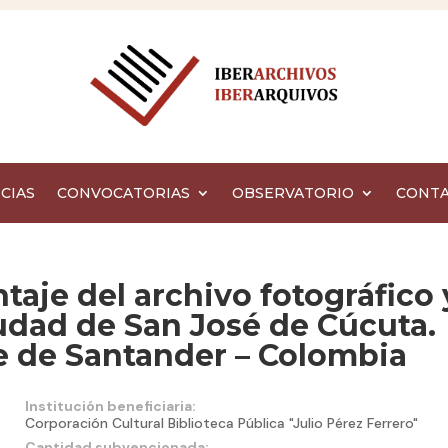
CIAS
CONVOCATORIAS
OBSERVATORIO
CONT
aje del archivo fotográfico 
iudad de San José de Cúcuta.
 de Santander – Colombia
Institución beneficiaria:
Corporación Cultural Biblioteca Pública "Julio Pérez Ferrero"
Cantidad subvencionada: