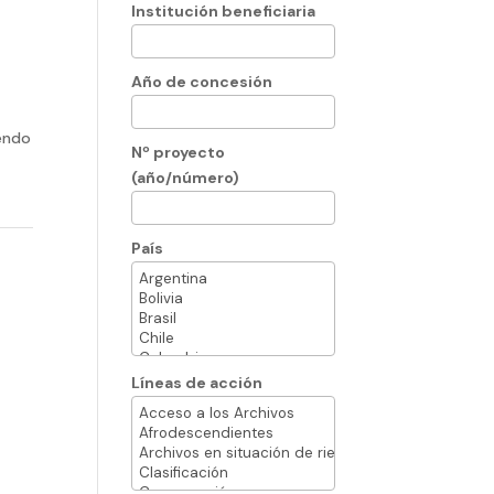
Institución beneficiaria
Año de concesión
iendo
Nº proyecto
(año/número)
País
Líneas de acción