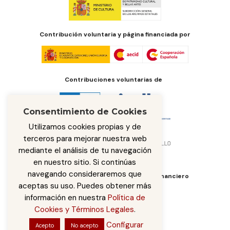
Contribución voluntaria y página financiada por
Contribuciones voluntarias de
Consentimiento de Cookies
Utilizamos cookies propias y de
terceros para mejorar nuestra web
mediante el análisis de tu navegación
en nuestro sitio. Si continúas
navegando consideraremos que
Órgano de administración del fondo financiero
aceptas su uso. Puedes obtener más
información en nuestra
Política de
Cookies y Términos Legales
.
Configurar
Acepto
No acepto