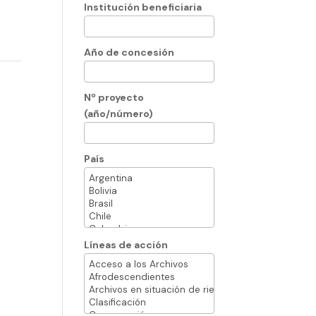
Institución beneficiaria
Año de concesión
Nº proyecto
(año/número)
País
Líneas de acción