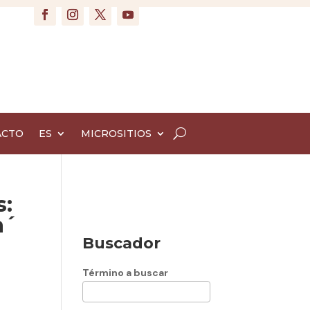
ACTO
ES
MICROSITIOS
s:
a´
Buscador
Término a buscar