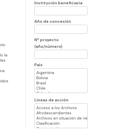
Institución beneficiaria
Año de concesión
Nº proyecto
pio
(año/número)
o la
les
País
ca.
ridos
Líneas de acción