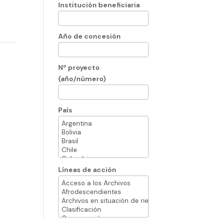
Institución beneficiaria
Año de concesión
Nº proyecto
(año/número)
País
Líneas de acción