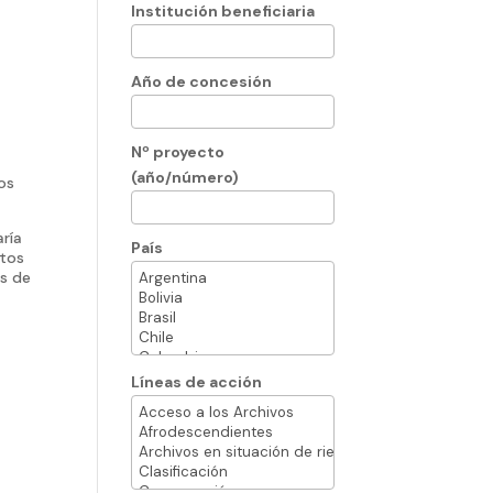
Institución beneficiaria
Año de concesión
Nº proyecto
(año/número)
los
aría
País
ntos
os de
Líneas de acción