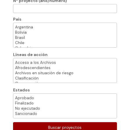
Nº proyecto (año/número)
País
Líneas de acción
Estados