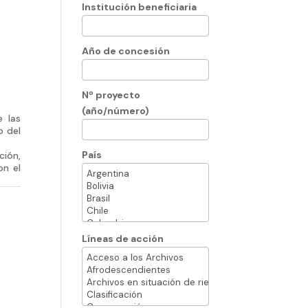
Institución beneficiaria
Año de concesión
Nº proyecto
(año/número)
e las
o del
País
ción,
on el
Líneas de acción