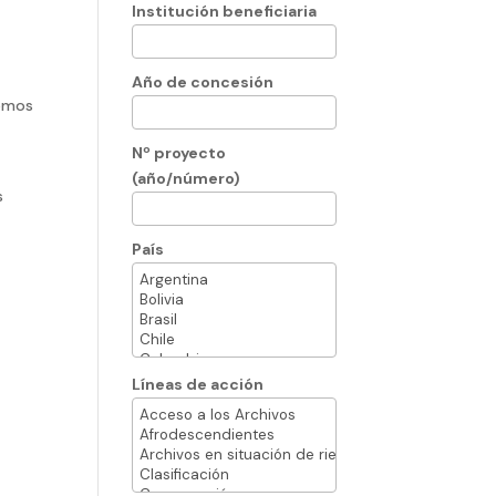
Institución beneficiaria
Año de concesión
tomos
Nº proyecto
(año/número)
s
País
Líneas de acción