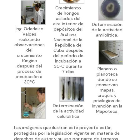
Crecimiento
de hongos
aislados del
aire interior de
Determinación
Ing. Oderlaise
depósitos del
de la actividad
Valdés
Archivo
amilolítica.
realizando
Nacional de la
observaciones
República de
del
Cuba después
crecimiento
del período de
fúngico
incubación a
después del
30◦C durante
Planero o
proceso de
7 días
planoteca
incubación a
donde se
30ºC
conservan
mapas,
croquis y
privilegios de
Determinación
invención en la
de la actividad
Mapoteca.
celulolítica
Las imágenes que ilustran este proyecto están
protegidas por la legislación vigente en materia de
derechos de autor y su uso por parte de terceros