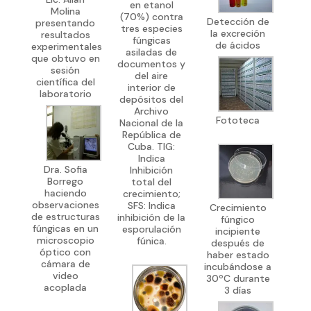
en etanol
Molina
(70%) contra
Detección de
presentando
tres especies
la excreción
resultados
fúngicas
de ácidos
experimentales
asiladas de
que obtuvo en
documentos y
sesión
del aire
científica del
interior de
laboratorio
depósitos del
Archivo
Fototeca
Nacional de la
República de
Cuba. TIG:
Indica
Dra. Sofia
Inhibición
Borrego
total del
haciendo
crecimiento;
observaciones
SFS: Indica
Crecimiento
de estructuras
inhibición de la
fúngico
fúngicas en un
esporulación
incipiente
microscopio
fúnica.
después de
óptico con
haber estado
cámara de
incubándose a
video
30ºC durante
acoplada
3 días