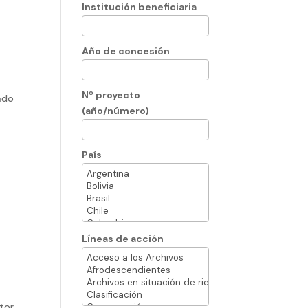
Institución beneficiaria
Año de concesión
Nº proyecto
ado
(año/número)
País
Líneas de acción
utor