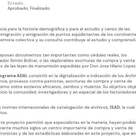
Estado:
Aprobado, Finalizado
cia para la historia demográfica y para el estudio y censo de las
inmigración y emigración de puntos equidistantes de los continente
emoria colectiva y su consulta contribuye al estudio y comprensi
eposan documentos tan importantes como cédulas reales, los
tador Simón Bolívar, o las deplorables escrituras de compra y venta
tes de las leyes de manumisión expedidas por Don Jose Hilario Lopez
rograma ADAI
, consistió en la digitalización e indización de los Arch
encia, procesos contra patriotas, escrituras de compra y venta de
utismo sobre esclavos africanos, zambos y mulatos. Su objetivo obj
icio la comunidad, investigadores y en especial de los historiadores
 normas internacionales de catalogación de archivos,
ISAD
, la cual
tos.
este proyecto permitió que especialistas en la materia, hayan podid
urante muchos siglos un centro importante de compra y venta de
 cronistas y de las estadísticas elaboradas en este proyecto, que en