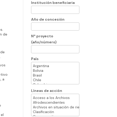
Institución beneficiaria
Año de concesión
s.
ón de
Nº proyecto
(año/número)
 de
.
País
ivos
etivo
, a
Líneas de acción
o
 el