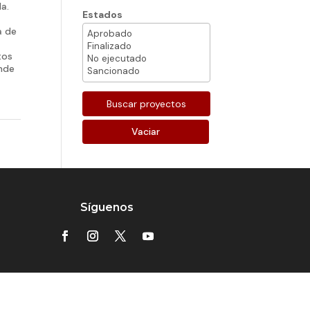
a.
Estados
a de
tos
ende
Vaciar
Síguenos