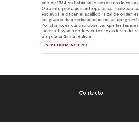
año de 1534 ya había asentamientos de esclavo
Otra interpretación antropológica, realizada co
esclavos le daban el apellido raizal de origen 
los grupos de afrodescendientes un apego más 
Por último, es curioso observar que las familia
índices, hayan sido fervientes seguidores del 
del prócer Simón Bolívar.
VER DOCUMENTO PDF
Contacto