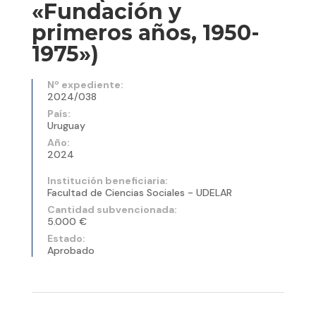
«Fundación y
primeros años, 1950-
1975»)
Nº expediente:
2024/038
País:
Uruguay
Año:
2024
Institución beneficiaria:
Facultad de Ciencias Sociales - UDELAR
Cantidad subvencionada:
5.000 €
Estado:
Aprobado