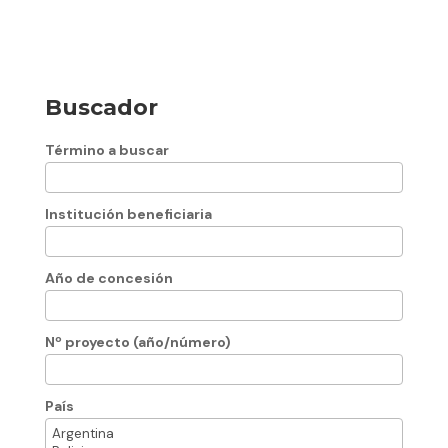
Buscador
Término a buscar
Institución beneficiaria
Año de concesión
Nº proyecto (año/número)
País