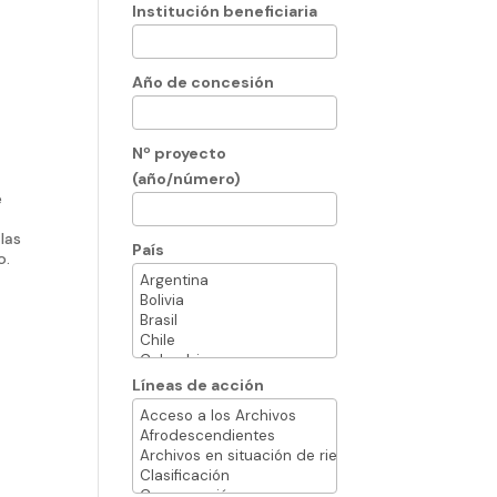
Institución beneficiaria
Año de concesión
Nº proyecto
(año/número)
e
las
País
o.
Líneas de acción