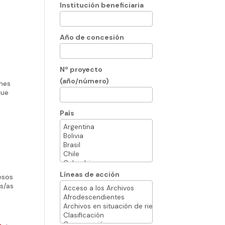
Institución beneficiaria
Año de concesión
Nº proyecto
(año/número)
ones
que
País
Líneas de acción
esos
os/as