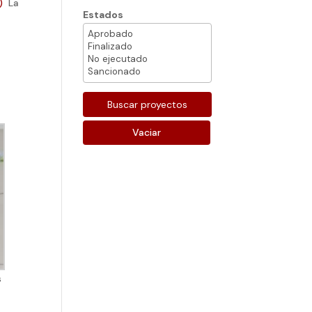
e)
La
Estados
Vaciar
s