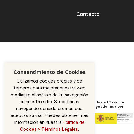
Contacto
Consentimiento de Cookies
Utilizamos cookies propias y de
terceros para mejorar nuestra web
mediante el análisis de tu navegación
en nuestro sitio. Si continúas
Programa de Cooperación
Unidad Técnica
de
gestionada por
navegando consideraremos que
aceptas su uso. Puedes obtener más
información en nuestra
Política de
Cookies y Términos Legales
.