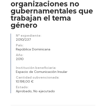
organizaciones no
gubernamentales que
trabajan el tema
género
Nº expediente:
2010/237
País:
República Dominicana
Año:
2010
Institución beneficiaria:
Espacio de Comunicación Insular
Cantidad subvencionada:
10.198,00 €
Estado:
Aprobado, No ejecutado