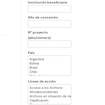
Institución beneficiaria
Año de concesión
Nº proyecto
(año/número)
País
Líneas de acción