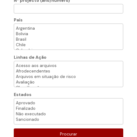
Nº projecto (ano/número)
País
Linhas de Ação
Estados