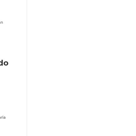
an
 do
ría