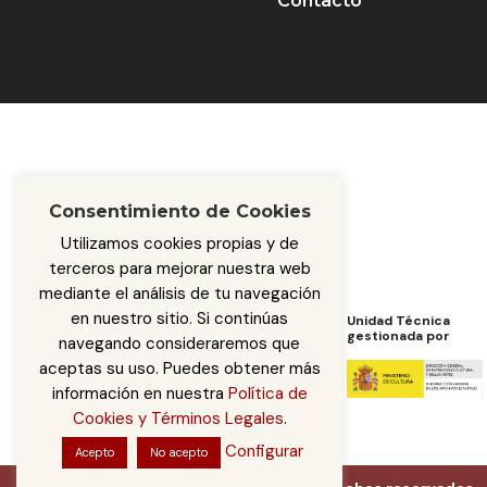
Contacto
Consentimiento de Cookies
Utilizamos cookies propias y de
terceros para mejorar nuestra web
mediante el análisis de tu navegación
en nuestro sitio. Si continúas
Programa de Cooperación
Unidad Técnica
de
gestionada por
navegando consideraremos que
aceptas su uso. Puedes obtener más
información en nuestra
Política de
Cookies y Términos Legales
.
Configurar
Acepto
No acepto