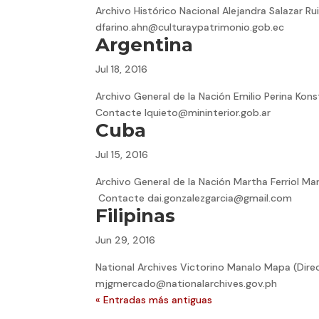
Archivo Histórico Nacional Alejandra Salazar R
dfarino.ahn@culturaypatrimonio.gob.ec
Argentina
Jul 18, 2016
Archivo General de la Nación Emilio Perina Kon
Contacte lquieto@mininterior.gob.ar
Cuba
Jul 15, 2016
Archivo General de la Nación Martha Ferriol M
Contacte dai.gonzalezgarcia@gmail.com
Filipinas
Jun 29, 2016
National Archives Victorino Manalo Mapa (Di
mjgmercado@nationalarchives.gov.ph
« Entradas más antiguas