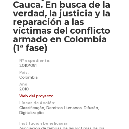
Cauca. En busca de la
verdad, la justicia y la
reparación a las
víctimas del conflicto
armado en Colombia
(1ª fase)
Nº expediente:
2010/081
País:
Colombia
Año:
2010
Web del proyecto
Líneas de Acción:
Classificação, Dereitos Humanos, Difusão,
Digitalização
Institución beneficiaria:
Asociación de familias de las víctimas de los