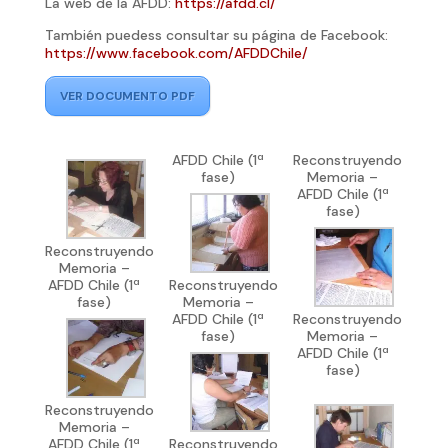
La web de la AFDD:
https://afdd.cl/
También puedess consultar su página de Facebook:
https://www.facebook.com/AFDDChile/
VER DOCUMENTO PDF
AFDD Chile (1ª
Reconstruyendo
fase)
Memoria –
AFDD Chile (1ª
fase)
Reconstruyendo
Memoria –
AFDD Chile (1ª
Reconstruyendo
fase)
Memoria –
AFDD Chile (1ª
Reconstruyendo
fase)
Memoria –
AFDD Chile (1ª
fase)
Reconstruyendo
Memoria –
AFDD Chile (1ª
Reconstruyendo