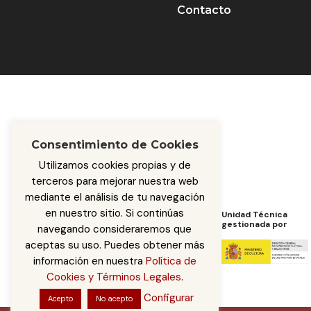
Contacto
Consentimiento de Cookies
Utilizamos cookies propias y de
terceros para mejorar nuestra web
mediante el análisis de tu navegación
en nuestro sitio. Si continúas
Programa de Cooperación
Unidad Técnica
de
gestionada por
navegando consideraremos que
aceptas su uso. Puedes obtener más
información en nuestra
Política de
Cookies y Términos Legales
.
Configurar
Acepto
No acepto