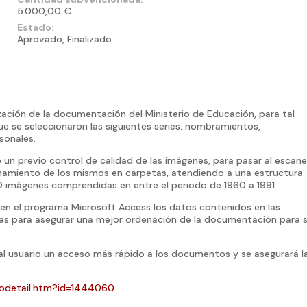
5.000,00 €
Estado:
Aprovado, Finalizado
lización de la documentación del Ministerio de Educación, para tal
e se seleccionaron las siguientes series: nombramientos,
sonales.
e un previo control de calidad de las imágenes, para pasar al escan
namiento de los mismos en carpetas, atendiendo a una estructura
870 imágenes comprendidas en entre el periodo de 1960 a 1991.
s en el programa Microsoft Access los datos contenidos en las
as para asegurar una mejor ordenación de la documentación para 
l usuario un acceso más rápido a los documentos y se asegurará l
vodetail.htm?id=1444060