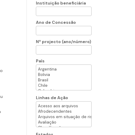
Instituição beneficiária
Ano de Concessão
Nº projecto (ano/número)
País
eo
su
Linhas de Ação
a
Estados