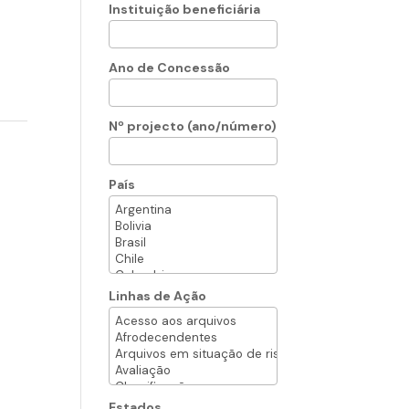
Instituição beneficiária
Ano de Concessão
Nº projecto (ano/número)
País
Linhas de Ação
Estados