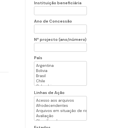
Instituição beneficiária
Ano de Concessão
Nº projecto (ano/número)
País
Linhas de Ação
Estados