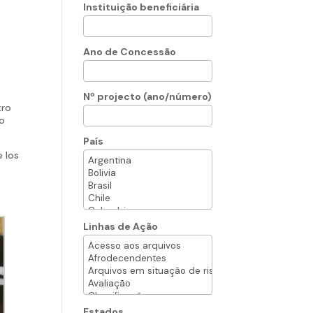
Instituição beneficiária
Ano de Concessão
Nº projecto (ano/número)
tro
co
País
 los
Linhas de Ação
Estados