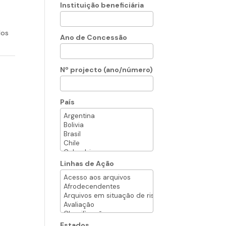
Instituição beneficiária
los
Ano de Concessão
Nº projecto (ano/número)
País
Linhas de Ação
Estados