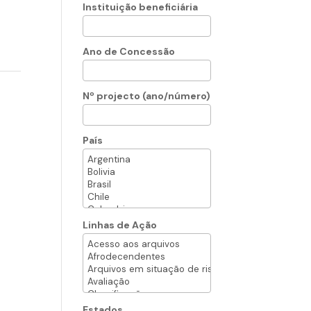
Instituição beneficiária
Ano de Concessão
Nº projecto (ano/número)
País
Linhas de Ação
Estados