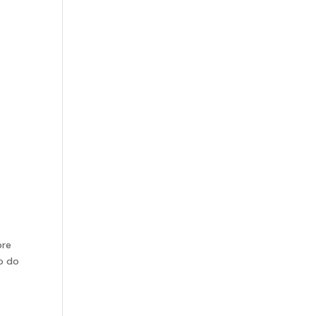
bre
o do